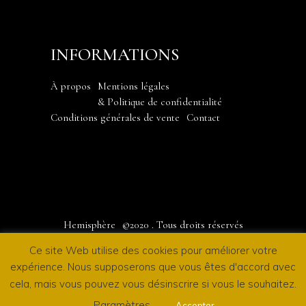
INFORMATIONS
À propos
Mentions légales
& Politique de confidentialité
Conditions générales de vente
Contact
Hemisphère
©2020
. Tous droits réservés
Ce site Web utilise des cookies pour améliorer votre
expérience. Nous supposerons que vous êtes d'accord avec
cela, mais vous pouvez vous désinscrire si vous le souhaitez.
by
Salt & Paper
Paramètres
Accepter