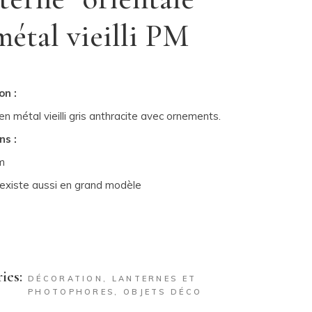
métal vieilli PM
on :
n métal vieilli gris anthracite avec ornements.
ns :
m
: existe aussi en grand modèle
ies:
DÉCORATION
,
LANTERNES ET
PHOTOPHORES
,
OBJETS DÉCO