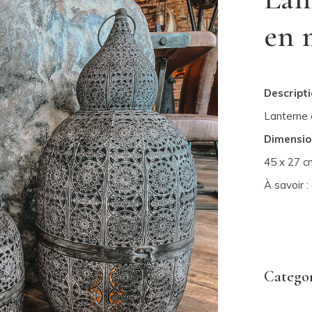
en 
Descripti
Lanterne e
Dimensio
45 x 27 c
À savoir 
Categor