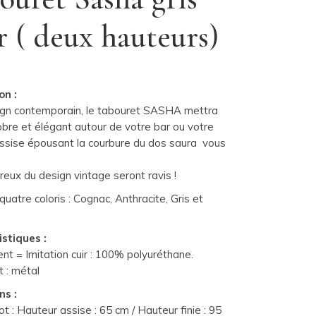
r ( deux hauteurs)
on :
gn contemporain, le tabouret SASHA mettra
obre et élégant autour de votre bar ou votre
 assise épousant la courbure du dos saura
vous
eux du design vintage seront ravis !
quatre coloris :
Cognac,
Anthracite, Gris et
e
stiques :
t = Imitation cuir : 100% polyuréthane.
 : métal
ns :
ot :
Hauteur assise : 65 cm /
Hauteur finie : 95