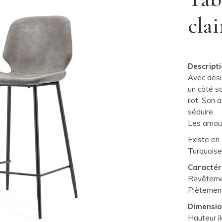
clai
Descripti
Avec desi
un côté s
ilot. Son
séduire.
Les amour
Existe en 
Turquois
Caractéri
Revêtemen
Piètement
Dimensio
Hauteur il